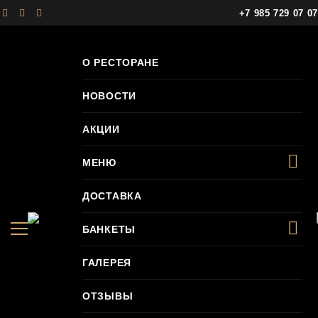
+7 985 729 07 07
О РЕСТОРАНЕ
НОВОСТИ
Главная
Доставка
Блюда из овощей на углях
Блюда из овощей на углях
АКЦИИ
МЕНЮ
УСЛОВИЯ ДОСТАВКИ
ДОСТАВКА
Холодные закуски
БАНКЕТЫ
ГАЛЕРЕЯ
Салаты
ОТЗЫВЫ
Горячие закуски