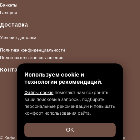
Банкеты
Галерея
Доставка
Условия доставки
Политика конфиденциальности
Пользовательское соглашение
Контакты
Используем cookie и
технологии рекомендаций.
+7 985 729 07 07
г. Москва, Шипиловский пр., вл.39, стр.2
Файлы cookie
помогают нам сохранять
ваши поисковые запросы, подбирать
info@obulvar.ru
персональные рекомендации и повышать
комфорт использования сайта.
OK
© Кафе Ореховый Бульвар, 2026 | Все
Сайт разработан