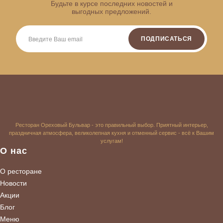
Будьте в курсе последних новостей и
выгодных предложений.
ПОДПИСАТЬСЯ
Ресторан Ореховый Бульвар - это правильный выбор. Приятный интерьер,
праздничная атмосфера, великолепная кухня и отменный сервис - всё к Вашим
услугам!
О нас
О ресторане
Новости
Акции
Блог
Меню