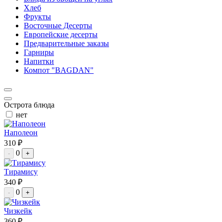
Хлеб
Фрукты
Восточные Десерты
Европейские десерты
Предварительные заказы
Гарниры
Напитки
Компот "BAGDAN"
Острота блюда
нет
Наполеон
310 ₽
0
-
+
Тирамису
340 ₽
0
-
+
Чизкейк
360 ₽