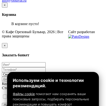
info@obulvar.ru
×
Корзина
В корзине пусто!
© Кафе Ореховый Бульвар, 2026 | Все
Сайт разработан
права защищены
×
Заказать банкет
Используем cookie и технологии
Количество персон от
40
до
80
рекомендаций.
Стоимость на человека от
1000
до
4000
Файлы cookie
помогают нам сохранять ваши
Уведомления о
cookie и политике конфиденциальности
поисковые запросы, подбирать персональные
рекомендации и повышать комфорт
Отправить