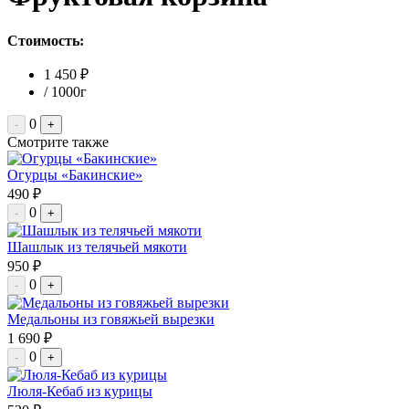
Стоимость:
1 450 ₽
/ 1000г
0
-
+
Смотрите также
Огурцы «Бакинские»
490 ₽
0
-
+
Шашлык из телячьей мякоти
950 ₽
0
-
+
Медальоны из говяжьей вырезки
1 690 ₽
0
-
+
Люля-Кебаб из курицы