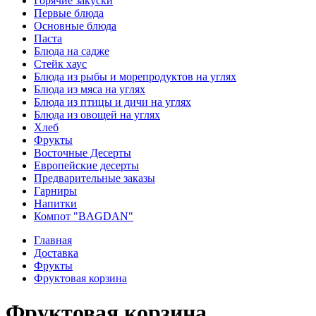
Горячие закуски
Первые блюда
Основные блюда
Паста
Блюда на садже
Стейк хаус
Блюда из рыбы и морепродуктов на углях
Блюда из мяса на углях
Блюда из птицы и дичи на углях
Блюда из овощей на углях
Хлеб
Фрукты
Восточные Десерты
Европейские десерты
Предварительные заказы
Гарниры
Напитки
Компот "BAGDAN"
Главная
Доставка
Фрукты
Фруктовая корзина
Фруктовая корзина