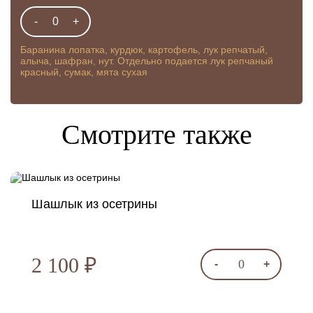
-
0
+
Баранина лопатка, курдюк, картофель, лук репчатый,
алыча, шафран, нут. Отдельно подается лук репчаный
красный, сумак, мята сухая
Смотрите также
Шашлык из осетрины
2 100 ₽
0
-
+