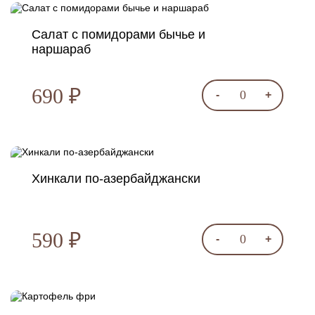
Салат с помидорами бычье и
наршараб
690 ₽
0
-
+
Хинкали по-азербайджански
590 ₽
0
-
+