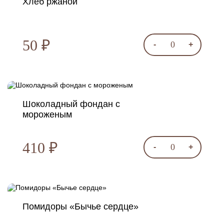
Хлеб ржаной
50 ₽
0
-
+
Шоколадный фондан с
мороженым
410 ₽
0
-
+
Помидоры «Бычье сердце»