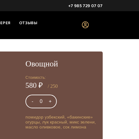
+7 985 729 07 07
ЛЕРЕЯ
ОТЗЫВЫ
Овощной
Стоимость:
580 ₽
/ 250
-
0
+
помидор узбекский, «бакинские»
огурцы, лук красный, микс зелени,
масло оливковое, сок лимона