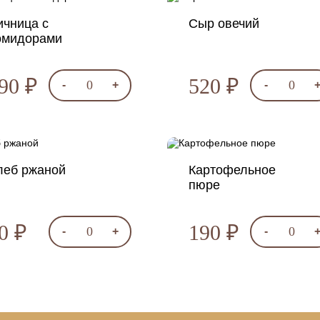
ичница с
Сыр овечий
омидорами
90 ₽
520 ₽
0
0
-
+
-
леб ржаной
Картофельное
пюре
0 ₽
190 ₽
0
0
-
+
-