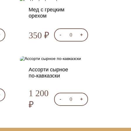
Мед с грецким
орехом
350 ₽
0
+
-
+
Ассорти сырное
по-кавказски
1 200
+
0
-
+
₽